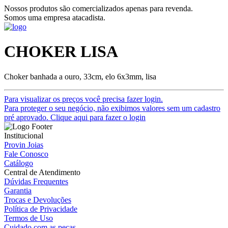
Nossos produtos são comercializados apenas para revenda.
Somos uma empresa atacadista.
CHOKER LISA
Choker banhada a ouro, 33cm, elo 6x3mm, lisa
Para visualizar os preços você precisa fazer login.
Para proteger o seu negócio, não exibimos valores sem um cadastro
pré aprovado. Clique aqui para fazer o login
Institucional
Provin Joias
Fale Conosco
Catálogo
Central de Atendimento
Dúvidas Frequentes
Garantia
Trocas e Devoluções
Política de Privacidade
Termos de Uso
Cuidado com as peças