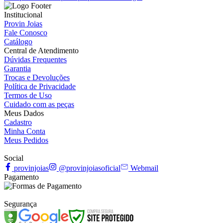
Institucional
Provin Joias
Fale Conosco
Catálogo
Central de Atendimento
Dúvidas Frequentes
Garantia
Trocas e Devoluções
Política de Privacidade
Termos de Uso
Cuidado com as peças
Meus Dados
Cadastro
Minha Conta
Meus Pedidos
Social
provinjoias
@provinjoiasoficial
Webmail
Pagamento
Segurança