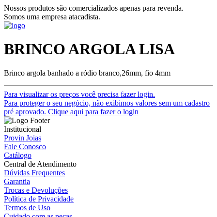
Nossos produtos são comercializados apenas para revenda.
Somos uma empresa atacadista.
BRINCO ARGOLA LISA
Brinco argola banhado a ródio branco,26mm, fio 4mm
Para visualizar os preços você precisa fazer login.
Para proteger o seu negócio, não exibimos valores sem um cadastro
pré aprovado. Clique aqui para fazer o login
Institucional
Provin Joias
Fale Conosco
Catálogo
Central de Atendimento
Dúvidas Frequentes
Garantia
Trocas e Devoluções
Política de Privacidade
Termos de Uso
Cuidado com as peças