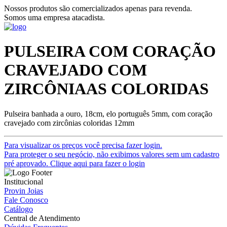
Nossos produtos são comercializados apenas para revenda.
Somos uma empresa atacadista.
PULSEIRA COM CORAÇÃO
CRAVEJADO COM
ZIRCÔNIAAS COLORIDAS
Pulseira banhada a ouro, 18cm, elo português 5mm, com coração
cravejado com zircônias coloridas 12mm
Para visualizar os preços você precisa fazer login.
Para proteger o seu negócio, não exibimos valores sem um cadastro
pré aprovado. Clique aqui para fazer o login
Institucional
Provin Joias
Fale Conosco
Catálogo
Central de Atendimento