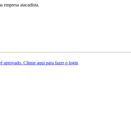
a empresa atacadista.
é aprovado. Clique aqui para fazer o login