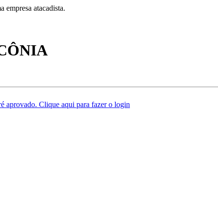
a empresa atacadista.
CÔNIA
é aprovado. Clique aqui para fazer o login