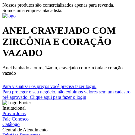
Nossos produtos são comercializados apenas para revenda.
Somos uma empresa atacadista.
ANEL CRAVEJADO COM
ZIRCÔNIA E CORAÇÃO
VAZADO
Anel banhado a ouro, 14mm, cravejado com zircônia e coração
vazado
Para visualizar os preços você precisa fazer login.
Para proteger o seu negócio, não exibimos valores sem um cadastro
pré aprovado. Clique aqui para fazer o login
Institucional
Provin Joias
Fale Conosco
Catálogo
Central de Atendimento