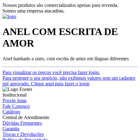
Nossos produtos são comercializados apenas para revenda.
Somos uma empresa atacadista.
ANEL COM ESCRITA DE
AMOR
Anel banhado a ouro, com escrita de amor em línguas diferentes
Para visualizar os preços você precisa fazer login.
Para proteger o seu negócio, não exibimos valores sem um cadastro
pré aprovado. Clique aqui para fazer o login
Institucional
Provin Joias
Fale Conosco
Catálogo
Central de Atendimento
Dúvidas Frequentes
Garantia
Trocas e Devoluções
Política de Privacidade