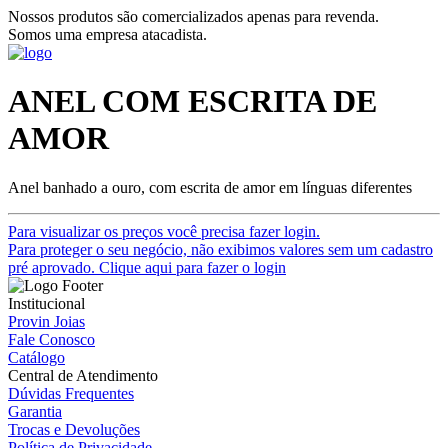
Nossos produtos são comercializados apenas para revenda.
Somos uma empresa atacadista.
ANEL COM ESCRITA DE
AMOR
Anel banhado a ouro, com escrita de amor em línguas diferentes
Para visualizar os preços você precisa fazer login.
Para proteger o seu negócio, não exibimos valores sem um cadastro
pré aprovado. Clique aqui para fazer o login
Institucional
Provin Joias
Fale Conosco
Catálogo
Central de Atendimento
Dúvidas Frequentes
Garantia
Trocas e Devoluções
Política de Privacidade