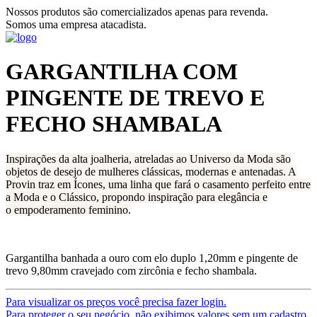
Nossos produtos são comercializados apenas para revenda.
Somos uma empresa atacadista.
GARGANTILHA COM
PINGENTE DE TREVO E
FECHO SHAMBALA
Inspirações da alta joalheria, atreladas ao Universo da Moda são
objetos de desejo de mulheres clássicas, modernas e antenadas. A
Provin traz em Ícones, uma linha que fará o casamento perfeito entre
a Moda e o Clássico, propondo inspiração para elegância e
o empoderamento feminino.
Gargantilha banhada a ouro com elo duplo 1,20mm e pingente de
trevo 9,80mm cravejado com zircônia e fecho shambala.
Para visualizar os preços você precisa fazer login.
Para proteger o seu negócio, não exibimos valores sem um cadastro