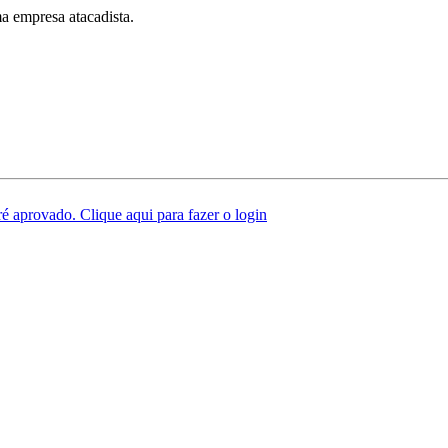
a empresa atacadista.
é aprovado. Clique aqui para fazer o login