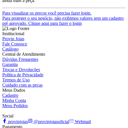
ainda mais a peça.
Para visualizar os preços você precisa fazer login.
Para proteger o seu negócio, não exibimos valores sem um cadastro
pré aprovado. Clique aqui para fazer o login
Institucional
Provin Joias
Fale Conosco
Catálogo
Central de Atendimento
Dúvidas Frequentes
Garantia
Trocas e Devoluções
Política de Privacidade
Termos de Uso
Cuidado com as peças
Meus Dados
Cadastro
Minha Conta
Meus Pedidos
Social
provinjoias
@provinjoiasoficial
Webmail
Pagamento