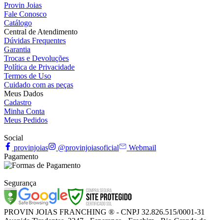
Provin Joias
Fale Conosco
Catálogo
Central de Atendimento
Dúvidas Frequentes
Garantia
Trocas e Devoluções
Política de Privacidade
Termos de Uso
Cuidado com as peças
Meus Dados
Cadastro
Minha Conta
Meus Pedidos
Social
provinjoias
@provinjoiasoficial
Webmail
Pagamento
Segurança
PROVIN JOIAS FRANCHING ® - CNPJ 32.826.515/0001-31