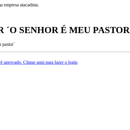
a empresa atacadista.
 ´O SENHOR É MEU PASTOR
 pastor´
é aprovado. Clique aqui para fazer o login