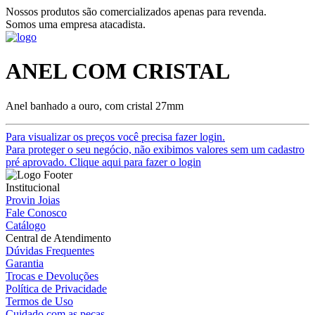
Nossos produtos são comercializados apenas para revenda.
Somos uma empresa atacadista.
ANEL COM CRISTAL
Anel banhado a ouro, com cristal 27mm
Para visualizar os preços você precisa fazer login.
Para proteger o seu negócio, não exibimos valores sem um cadastro
pré aprovado. Clique aqui para fazer o login
Institucional
Provin Joias
Fale Conosco
Catálogo
Central de Atendimento
Dúvidas Frequentes
Garantia
Trocas e Devoluções
Política de Privacidade
Termos de Uso
Cuidado com as peças