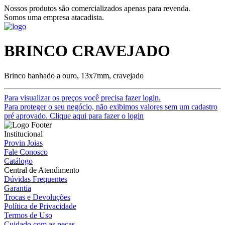
Nossos produtos são comercializados apenas para revenda.
Somos uma empresa atacadista.
BRINCO CRAVEJADO
Brinco banhado a ouro, 13x7mm, cravejado
Para visualizar os preços você precisa fazer login.
Para proteger o seu negócio, não exibimos valores sem um cadastro
pré aprovado. Clique aqui para fazer o login
Institucional
Provin Joias
Fale Conosco
Catálogo
Central de Atendimento
Dúvidas Frequentes
Garantia
Trocas e Devoluções
Política de Privacidade
Termos de Uso
Cuidado com as peças