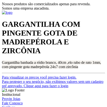
Nossos produtos são comercializados apenas para revenda.
Somos uma empresa atacadista.
GARGANTILHA COM
PINGENTE GOTA DE
MADREPÉROLA E
ZIRCÔNIA
Gargantilha banhada a ródio branco, 40cm ,elo rabo de rato 1mm,
com pingente gota madrepérola 24x7 com zircônia
Para visualizar os preços você precisa fazer login.
Para proteger o seu negócio, não exibimos valores sem um cadastro
pré aprovado. Clique aqui para fazer o login
Institucional
Provin Joias
Fale Conosco