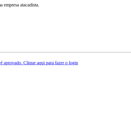
a empresa atacadista.
é aprovado. Clique aqui para fazer o login