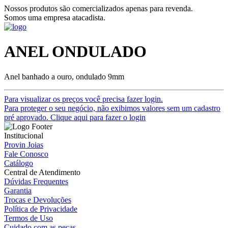
Nossos produtos são comercializados apenas para revenda.
Somos uma empresa atacadista.
ANEL ONDULADO
Anel banhado a ouro, ondulado 9mm
Para visualizar os preços você precisa fazer login.
Para proteger o seu negócio, não exibimos valores sem um cadastro
pré aprovado. Clique aqui para fazer o login
Institucional
Provin Joias
Fale Conosco
Catálogo
Central de Atendimento
Dúvidas Frequentes
Garantia
Trocas e Devoluções
Política de Privacidade
Termos de Uso
Cuidado com as peças