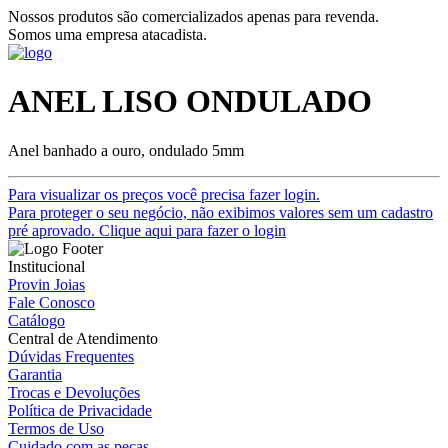
Nossos produtos são comercializados apenas para revenda.
Somos uma empresa atacadista.
ANEL LISO ONDULADO
Anel banhado a ouro, ondulado 5mm
Para visualizar os preços você precisa fazer login.
Para proteger o seu negócio, não exibimos valores sem um cadastro
pré aprovado. Clique aqui para fazer o login
Institucional
Provin Joias
Fale Conosco
Catálogo
Central de Atendimento
Dúvidas Frequentes
Garantia
Trocas e Devoluções
Política de Privacidade
Termos de Uso
Cuidado com as peças