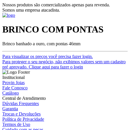
Nossos produtos são comercializados apenas para revenda.
Somos uma empresa atacadista.
BRINCO COM PONTAS
Brinco banhado a ouro, com pontas 46mm
Para visualizar os preços você precisa fazer login.
Para proteger o seu negócio, não exibimos valores sem um cadastro
pré aprovado. Clique aqui para fazer o login
Institucional
Provin Joias
Fale Conosco
Catálogo
Central de Atendimento
Dúvidas Frequentes
Garantia
Trocas e Devoluções
Política de Privacidade
Termos de Uso
Cuidado com as peças