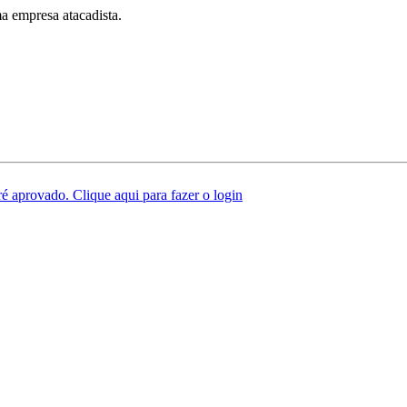
a empresa atacadista.
é aprovado. Clique aqui para fazer o login