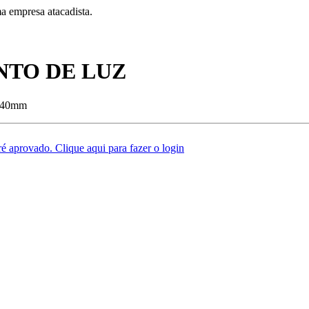
a empresa atacadista.
NTO DE LUZ
7,40mm
é aprovado. Clique aqui para fazer o login