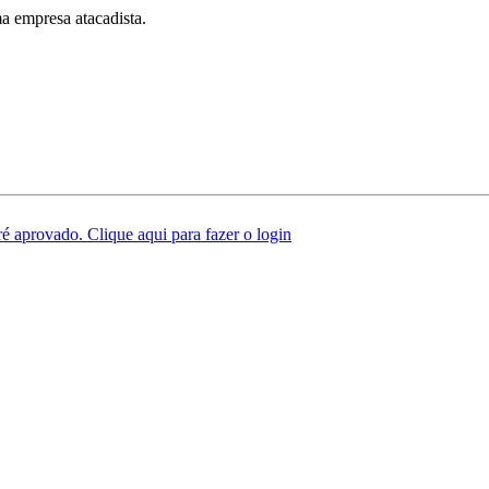
a empresa atacadista.
é aprovado. Clique aqui para fazer o login