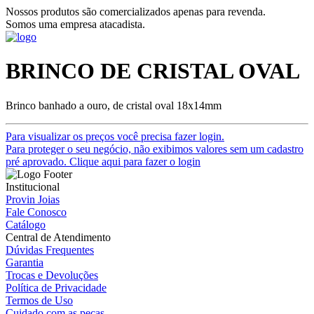
Nossos produtos são comercializados apenas para revenda.
Somos uma empresa atacadista.
BRINCO DE CRISTAL OVAL
Brinco banhado a ouro, de cristal oval 18x14mm
Para visualizar os preços você precisa fazer login.
Para proteger o seu negócio, não exibimos valores sem um cadastro
pré aprovado. Clique aqui para fazer o login
Institucional
Provin Joias
Fale Conosco
Catálogo
Central de Atendimento
Dúvidas Frequentes
Garantia
Trocas e Devoluções
Política de Privacidade
Termos de Uso
Cuidado com as peças