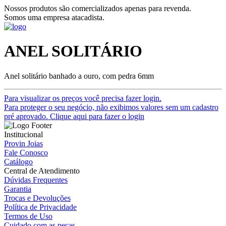
Nossos produtos são comercializados apenas para revenda.
Somos uma empresa atacadista.
ANEL SOLITÁRIO
Anel solitário banhado a ouro, com pedra 6mm
Para visualizar os preços você precisa fazer login.
Para proteger o seu negócio, não exibimos valores sem um cadastro
pré aprovado. Clique aqui para fazer o login
Institucional
Provin Joias
Fale Conosco
Catálogo
Central de Atendimento
Dúvidas Frequentes
Garantia
Trocas e Devoluções
Política de Privacidade
Termos de Uso
Cuidado com as peças